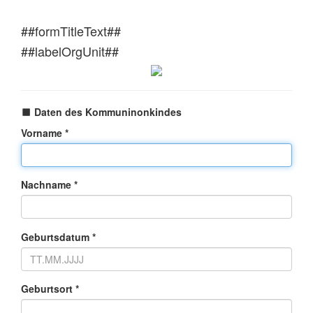
##formTitleText##
##labelOrgUnit##
Daten des Kommuninonkindes
Vorname *
Nachname *
Geburtsdatum *
Geburtsort *