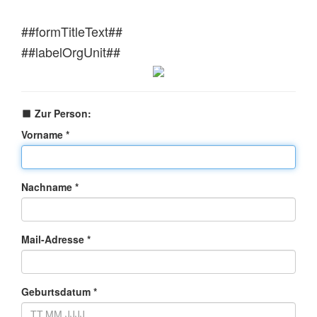
##formTitleText##
##labelOrgUnit##
Zur Person:
Vorname *
Nachname *
Mail-Adresse *
Geburtsdatum *