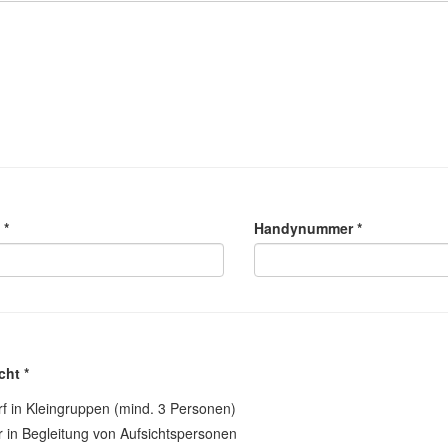
 *
Handynummer *
cht *
rf in Kleingruppen (mind. 3 Personen)
r in Begleitung von Aufsichtspersonen