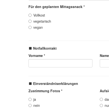
Für den geplanten Mittagssnack *
Vollkost
vegetarisch
vegan
Notfallkontakt
Vorname *
Name
Einverständniserklärungen
Zustimmung Fotos *
Aufsi
ja
da
nein
nu