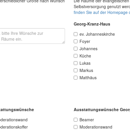
terschiedlicher Größe nach Wunsch
Die Räume der evangelischen 
Selbstversorgung genutzt wer
finden Sie auf der Homepage 
Georg-Kranz-Haus
ev. Johanneskirche
Foyer
Johannes
Küche
Lukas
Markus
Matthäus
tattungswünsche
Ausstattungswünsche Geor
derationswand
Beamer
derationskoffer
Moderationswand