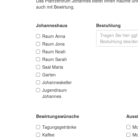
Das Pfarrzentrum Johannes bietet Ihnen Räume un
auch mit Bewirtung.
Johanneshaus
Bestuhlung
Raum Anna
Raum Jona
Raum Noah
Raum Sarah
Saal Maria
Garten
Johanneskeller
Jugendraum
Johannes
Bewirtungswünsche
Auss
Tagungsgetränke
Mo
Kaffee
Mo