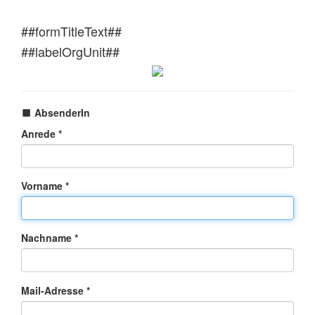
##formTitleText##
##labelOrgUnit##
AbsenderIn
Anrede *
Vorname *
Nachname *
Mail-Adresse *