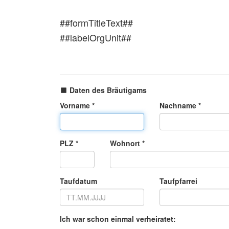
##formTitleText##
##labelOrgUnit##
Daten des Bräutigams
Vorname *
Nachname *
PLZ *
Wohnort *
Taufdatum
Taufpfarrei
Ich war schon einmal verheiratet: